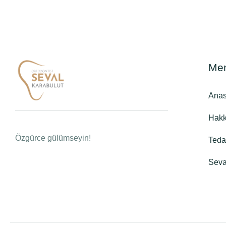
Me
Anas
Hakk
Özgürce gülümseyin!
Teda
Seva