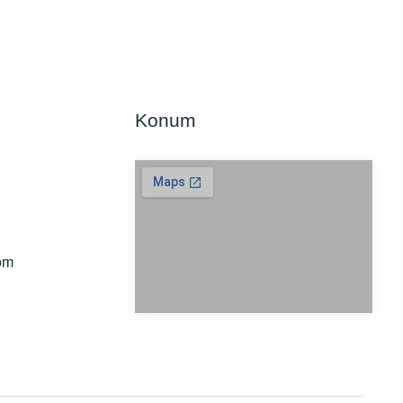
Konum
com