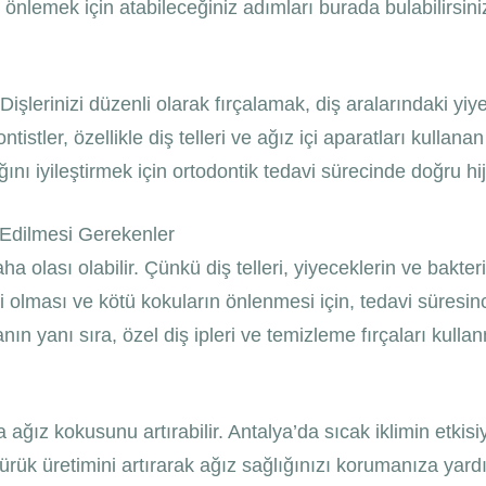
 önlemek için atabileceğiniz adımları burada bulabilirsini
işlerinizi düzenli olarak fırçalamak, diş aralarındaki yiye
tistler, özellikle diş telleri ve ağız içi aparatları kullan
ını iyileştirmek için ortodontik tedavi sürecinde doğru hi
 Edilmesi Gerekenler
 olası olabilir. Çünkü diş telleri, yiyeceklerin ve bakteri
kili olması ve kötü kokuların önlenmesi için, tedavi süres
manın yanı sıra, özel diş ipleri ve temizleme fırçaları kulla
 ağız kokusunu artırabilir. Antalya’da sıcak iklimin etkis
ürük üretimini artırarak ağız sağlığınızı korumanıza yar