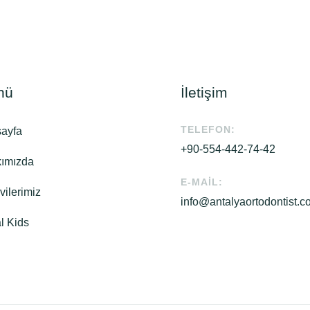
nü
İletişim
TELEFON:
ayfa
+90-554-442-74-42
ımızda
E-MAIL:
vilerimiz
info@antalyaortodontist.
l Kids