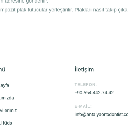
in adresine gönderilir.
mpozit plak tutucular yerleştirilir. Plakları nasıl takıp çı
nü
İletişim
TELEFON:
ayfa
+90-554-442-74-42
ımızda
E-MAIL:
vilerimiz
info@antalyaortodontist.
l Kids