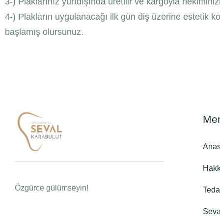
3-) Plaklarınız yurtdışında üretilir ve kargoyla hekiminiz
4-) Plakların uygulanacağı ilk gün diş üzerine estetik ko
başlamış olursunuz.
Me
Anas
Hakk
Özgürce gülümseyin!
Teda
Seva